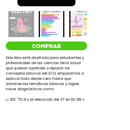
COMPRAR
Este libro está diseñado para estudiantes y
profesionales de las ciencias de la salud
que quieran aprender o repasar los
conceptos básicos del ECG, empezamos a
explicar todo desde cero, hasta que
domines las temáticas básicas y logres
hacer diagnósticos como:
📈 IDX: "SCA con elevación del ST en DII, DIII y
aVF (cara inferior), posible arteria afectada
"Descendente posterior"
📈 IDX: "IAM con onda Q en V1 y V2 (cara
anterior ), posible arteria afectada
"Descendente anterior"