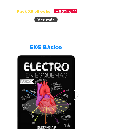
Pack X5 eBooks
+ 50% off
Ver más
EKG Básico