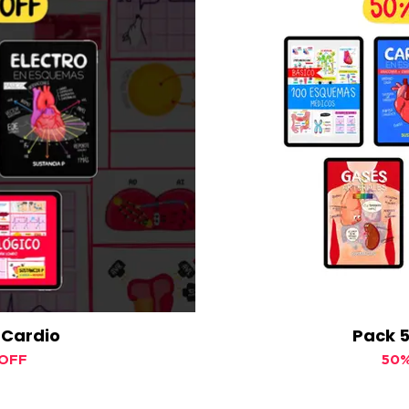
 Cardio
Pack 
OFF
50