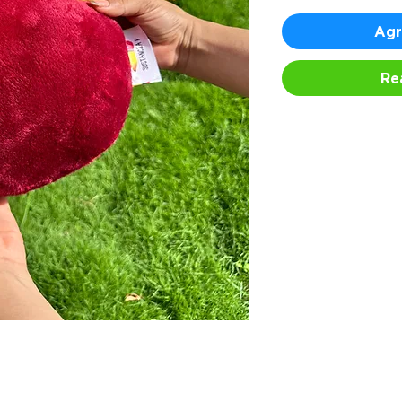
Agr
Re