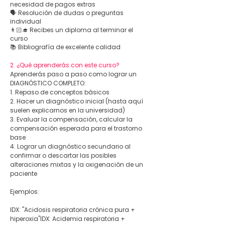
necesidad de pagos extras
🗣️ Resolución de dudas o preguntas
individual
👨🏻‍🎓 Recibes un diploma al terminar el
curso
📚 Bibliografía de excelente calidad
2.
¿Qué aprenderás con este curso?
Aprenderás paso a paso como lograr un
DIAGNÓSTICO COMPLETO:
1. Repaso de conceptos básicos
2. Hacer un diagnóstico inicial (hasta aquí
suelen explicarnos en la universidad)
3. Evaluar la compensación, calcular la
compensación esperada para el trastorno
base
4. Lograr un diagnóstico secundario al
confirmar o descartar las posibles
alteraciones mixtas y la oxigenación de un
paciente
Ejemplos:
IDX: "Acidosis respiratoria crónica pura +
hiperoxia"IDX: Acidemia respiratoria +