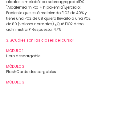
alcalosis metabólica sobreagregadaIDX:
"Alcalemia mixta + hipoxemia"Ejercicio:
Paciente que está recibiendo FiO2 de 40% y
tiene una PO2 de 68 quiero llevarlo a una PO2
de 80 (valores normales) ¿Qué FiO2 debo
administrar? Respuesta: 47%
3. ¿Cuáles son las clases del curso?
MÓDULO 1
Libro descargable
MÓDULO 2
FlashCards descargables
MÓDULO 3
Conceptos Básicos
Terminología esencial
¿Qué son los Gases Arteriales?
Indicaciones
Obtención de la muestra
¿Qué es un Buffer?
MÓDULO 4
Pasos para lograr un diagnóstico completo
Consejos